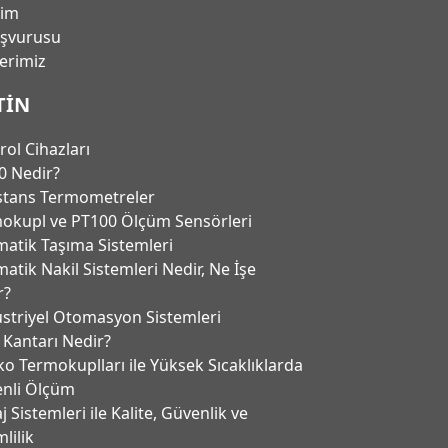
şim
aşvurusu
lerimiz
TIN
rol Cihazları
0 Nedir?
stans Termometreler
okupl ve PT100 Ölçüm Sensörleri
atik Taşıma Sistemleri
atik Nakil Sistemleri Nedir, Ne İşe
r?
striyel Otomasyon Sistemleri
 Kantarı Nedir?
ko Termokuplları ile Yüksek Sıcaklıklarda
nli Ölçüm
 Sistemleri ile Kalite, Güvenlik ve
lilik