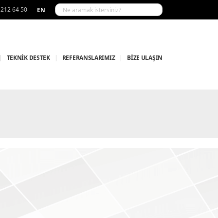
 212 64 50
EN
|
TEKNİK DESTEK
|
REFERANSLARIMIZ
|
BİZE ULAŞIN