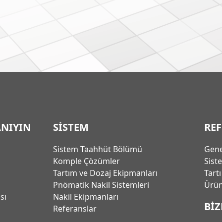
ANIYIN
SİSTEM
RE
Sistem Taahhüt Bölümü
Gene
Komple Çözümler
Sist
Tartım ve Dozaj Ekipmanları
Tart
Pnömatik Nakil Sistemleri
Ürün
ası
Nakil Ekipmanları
BİZ
Referanslar