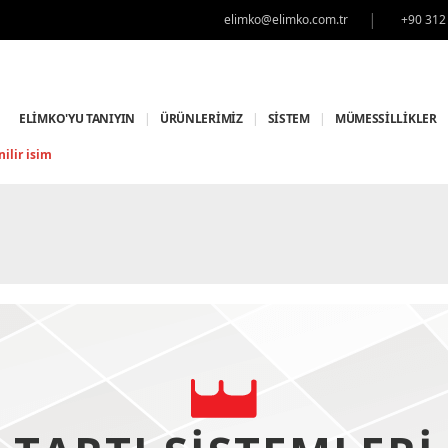
|
elimko@elimko.com.tr
+90 312
ELİMKO'YU TANIYIN
|
ÜRÜNLERİMİZ
|
SİSTEM
|
MÜMESSİLLİKLER
ilir isim