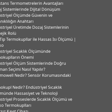
stans Termometrelerin Avantajları
j Sistemlerinde Dijital Dönüşüm
striyel Ölçümde Güvenin ve
nıklılığın Anahtarı
striyel Üretimde Dozaj Sistemlerinin
tejik Rolü
Tip Termokupllar ile Hassas Isı Ölçümü |
ko
striyel Sıcaklık Ölçümünde
okuplların Önemi
striyel Ölçüm Sistemlerinde Doğru
man Seçimi Nasıl Yapılır?
mowell Nedir? Sensör Korumasındaki
okupl Nedir? Endüstriyel Sıcaklık
münde Hassasiyet ve Teknoloji
striyel Proseslerde Sıcaklık Ölçümü ve
ko Termokuplları
tsız Kayıt Cihazı