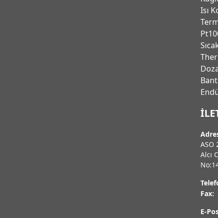
Isı K
Ter
Pt10
Sıca
Ther
Doza
Bant
Endu
İLE
Adre
ASO 2
Alcı 
No:1
Telef
Fax:
E-Pos