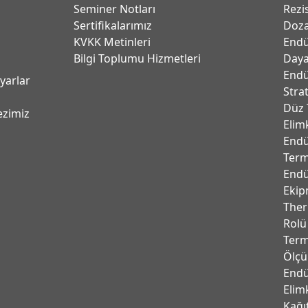
Seminer Notları
Rezi
Sertifikalarımız
Doza
KVKK Metinleri
Endü
Bilgi Toplumu Hizmetleri
Daya
Endü
ayarlar
Stra
Düz 
ezimiz
Elim
Endü
Term
Endü
Ekip
Ther
Rolü
Term
Ölçü
Endü
Elim
Kağı