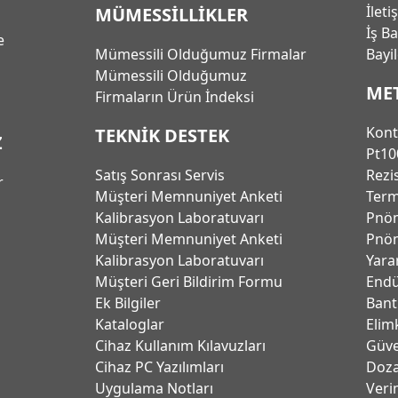
İleti
MÜMESSİLLİKLER
İş B
e
Mümessili Olduğumuz Firmalar
Bayi
Mümessili Olduğumuz
ME
Firmaların Ürün İndeksi
Kont
TEKNİK DESTEK
Z
Pt10
Satış Sonrası Servis
Rezi
r
Müşteri Memnuniyet Anketi
Term
Kalibrasyon Laboratuvarı
Pnöm
Müşteri Memnuniyet Anketi
Pnöm
Kalibrasyon Laboratuvarı
Yara
Müşteri Geri Bildirim Formu
Endü
Ek Bilgiler
Bant
Kataloglar
Elim
Cihaz Kullanım Kılavuzları
Güve
Cihaz PC Yazılımları
Dozaj
Uygulama Notları
Verim