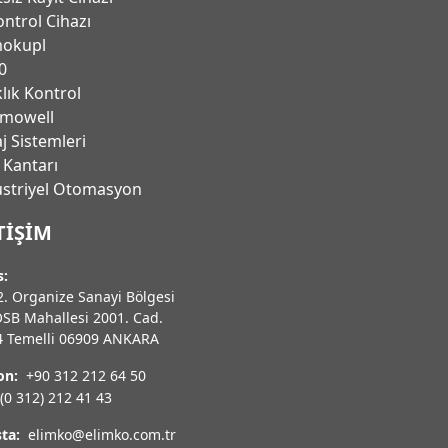
ontrol Cihazı
mokupl
0
klık Kontrol
mowell
j Sistemleri
 Kantarı
̈striyel Otomasyon
TIŞIM
s:
. Organize Sanayi Bölgesi
OSB Mahallesi 2001. Cad.
4 Temelli 06909 ANKARA
on:
+90 312 212 64 50
(0 312) 212 41 43
ta:
elimko@elimko.com.tr