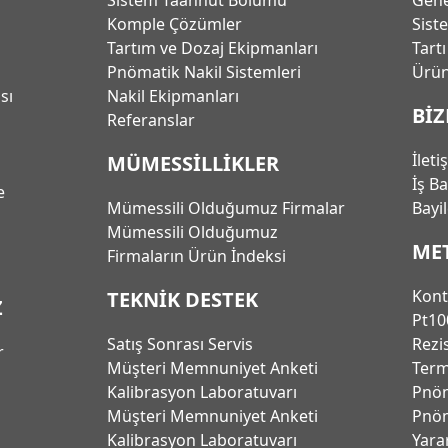
Komple Çözümler
Sist
Tartım ve Dozaj Ekipmanları
Tart
Pnömatik Nakil Sistemleri
Ürün
ası
Nakil Ekipmanları
BİZ
Referanslar
İleti
MÜMESSİLLİKLER
İş B
e
Mümessili Olduğumuz Firmalar
Bayi
Mümessili Olduğumuz
ME
Firmaların Ürün İndeksi
Kont
TEKNİK DESTEK
Z
Pt10
Satış Sonrası Servis
Rezi
r
Müşteri Memnuniyet Anketi
Term
Kalibrasyon Laboratuvarı
Pnöm
Müşteri Memnuniyet Anketi
Pnöm
Kalibrasyon Laboratuvarı
Yara