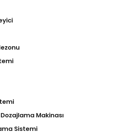
yici
lezonu
stemi
stemi
e Dozajlama Makinası
lama Sistemi