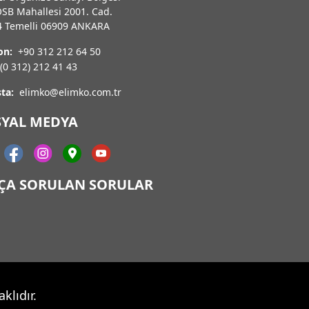
OSB Mahallesi 2001. Cad.
4 Temelli 06909 ANKARA
on:
+90 312 212 64 50
(0 312) 212 41 43
ta:
elimko@elimko.com.tr
SYAL MEDYA
KÇA SORULAN SORULAR
klıdır.