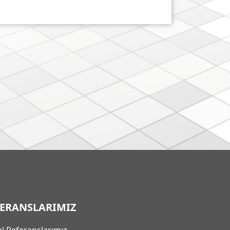
FERANSLARIMIZ
l Referanslarımız