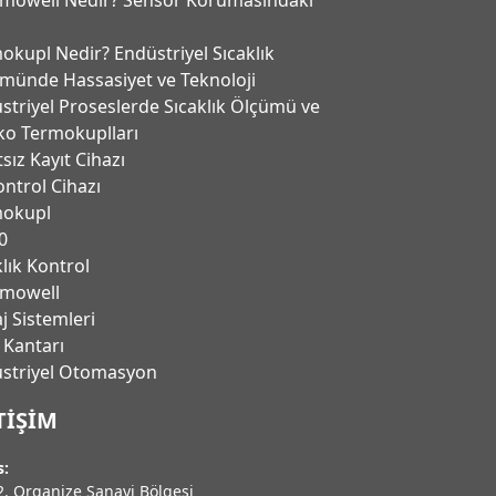
okupl Nedir? Endüstriyel Sıcaklık
münde Hassasiyet ve Teknoloji
striyel Proseslerde Sıcaklık Ölçümü ve
ko Termokuplları
tsız Kayıt Cihazı
ontrol Cihazı
mokupl
0
klık Kontrol
mowell
j Sistemleri
 Kantarı
̈striyel Otomasyon
TIŞIM
s:
. Organize Sanayi Bölgesi