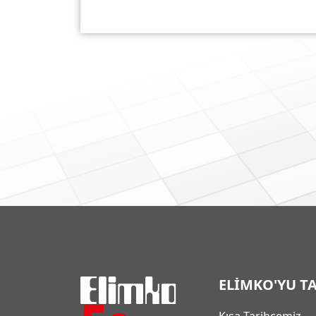
ELİMKO'YU T
Kısa Tarihçemiz