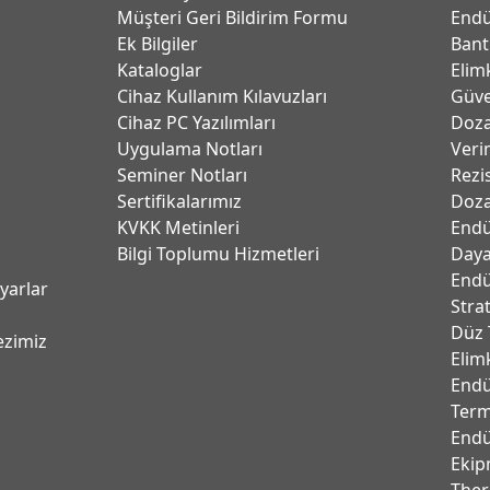
Müşteri Geri Bildirim Formu
Endü
Ek Bilgiler
Bant
Kataloglar
Elim
Cihaz Kullanım Kılavuzları
Güve
Cihaz PC Yazılımları
Dozaj
Uygulama Notları
Verim
Seminer Notları
Rezi
Sertifikalarımız
Doza
KVKK Metinleri
Endü
Bilgi Toplumu Hizmetleri
Daya
Endü
ayarlar
Stra
Düz 
ezimiz
Elim
Endü
Term
Endü
Ekip
Ther