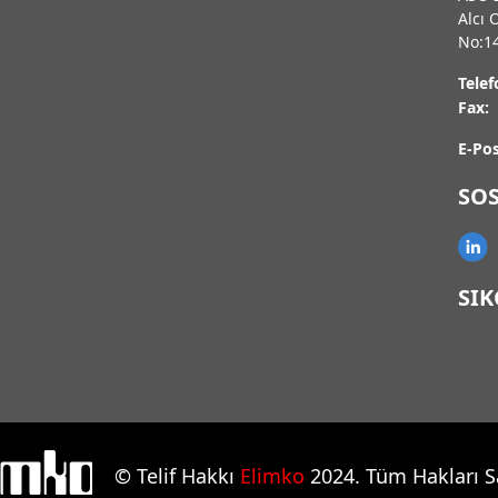
Alcı 
No:1
Telef
Fax:
E-Pos
SO
SI
© Telif Hakkı
Elimko
2024. Tüm Hakları Sa