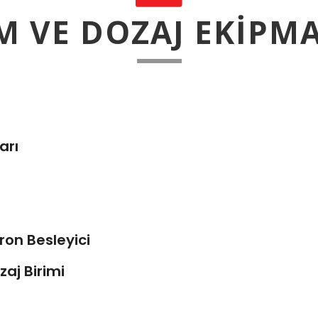
M VE DOZAJ EKIPM
arı
pron Besleyici
zaj Birimi