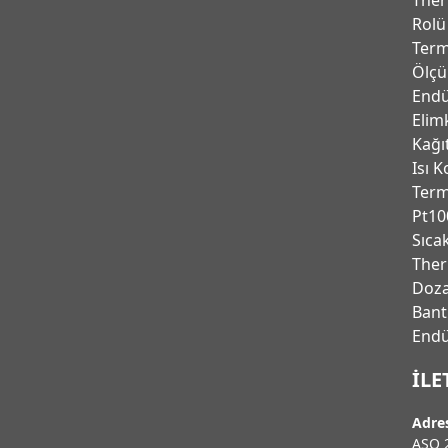
Rolü
Term
Ölçü
Endü
Elim
Kağı
Isı K
Ter
Pt10
Sıca
Ther
Doza
Bant
Endu
İLE
Adre
ASO 2