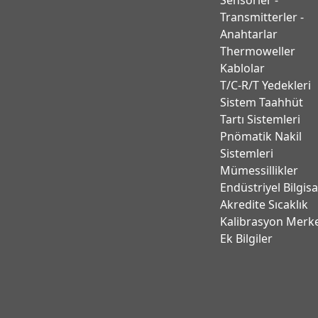
Transmitterler -
Anahtarlar
Thermoweller
Kablolar
T/C-R/T Yedekleri
Sistem Taahhüt
Tartı Sistemleri
Pnömatik Nakil
Sistemleri
Mümessillikler
Endüstriyel Bilgis
Akredite Sıcaklık
Kalibrasyon Merk
Ek Bilgiler