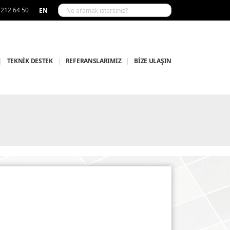
 212 64 50
EN
|
TEKNİK DESTEK
|
REFERANSLARIMIZ
|
BİZE ULAŞIN