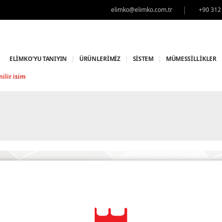
|
elimko@elimko.com.tr
+90 312
ELİMKO'YU TANIYIN
|
ÜRÜNLERİMİZ
|
SİSTEM
|
MÜMESSİLLİKLER
ilir isim