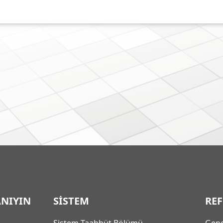
ANIYIN
SİSTEM
RE
Sistem Taahhüt Bölümü
Gene