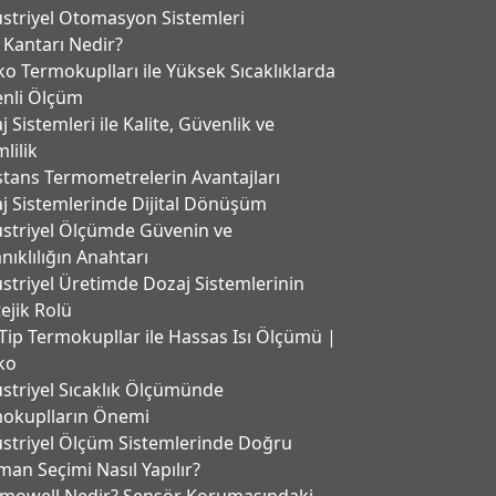
striyel Otomasyon Sistemleri
 Kantarı Nedir?
ko Termokuplları ile Yüksek Sıcaklıklarda
nli Ölçüm
 Sistemleri ile Kalite, Güvenlik ve
lilik
stans Termometrelerin Avantajları
j Sistemlerinde Dijital Dönüşüm
striyel Ölçümde Güvenin ve
nıklılığın Anahtarı
striyel Üretimde Dozaj Sistemlerinin
tejik Rolü
Tip Termokupllar ile Hassas Isı Ölçümü |
ko
striyel Sıcaklık Ölçümünde
okuplların Önemi
striyel Ölçüm Sistemlerinde Doğru
man Seçimi Nasıl Yapılır?
mowell Nedir? Sensör Korumasındaki