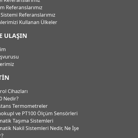
em Referanslarımız
ı Sistemi Referanslarımız
lerimizi Kullanan Ülkeler
E ULAŞIN
şim
aşvurusu
lerimiz
TIN
rol Cihazları
0 Nedir?
stans Termometreler
okupl ve PT100 Ölçüm Sensörleri
atik Taşıma Sistemleri
atik Nakil Sistemleri Nedir, Ne İşe
r?