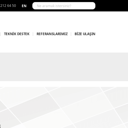
 212 64 50
EN
|
TEKNİK DESTEK
|
REFERANSLARIMIZ
|
BİZE ULAŞIN