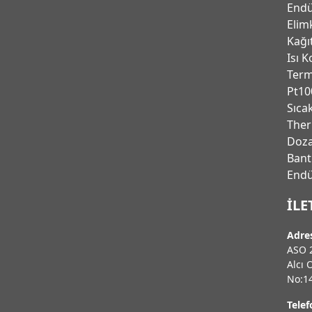
Endü
Elim
Kağı
Isı K
Ter
Pt10
Sıca
Ther
Doza
Bant
Endu
İLE
Adre
ASO 2
Alcı 
No:1
Telef