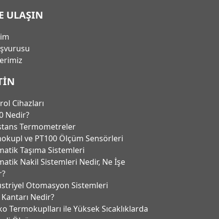
E ULAŞIN
şim
aşvurusu
lerimiz
TIN
rol Cihazları
0 Nedir?
stans Termometreler
okupl ve PT100 Ölçüm Sensörleri
atik Taşıma Sistemleri
atik Nakil Sistemleri Nedir, Ne İşe
r?
striyel Otomasyon Sistemleri
 Kantarı Nedir?
ko Termokuplları ile Yüksek Sıcaklıklarda