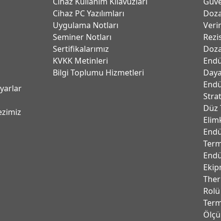
Cihaz Kullanım Kılavuzları
Güve
Cihaz PC Yazılımları
Dozaj
Uygulama Notları
Verim
Seminer Notları
Rezi
Sertifikalarımız
Doza
KVKK Metinleri
Endü
Bilgi Toplumu Hizmetleri
Daya
Endü
ayarlar
Stra
Düz 
ezimiz
Elim
Endü
Term
Endü
Ekip
Ther
Rolü
Term
Ölçü