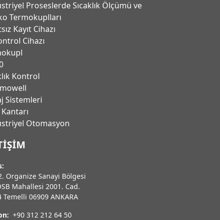
striyel Proseslerde Sıcaklık Ölçümü ve
ko Termokuplları
tsız Kayıt Cihazı
ontrol Cihazı
mokupl
0
klık Kontrol
mowell
j Sistemleri
 Kantarı
̈striyel Otomasyon
TIŞIM
s:
. Organize Sanayi Bölgesi
OSB Mahallesi 2001. Cad.
4 Temelli 06909 ANKARA
on:
+90 312 212 64 50