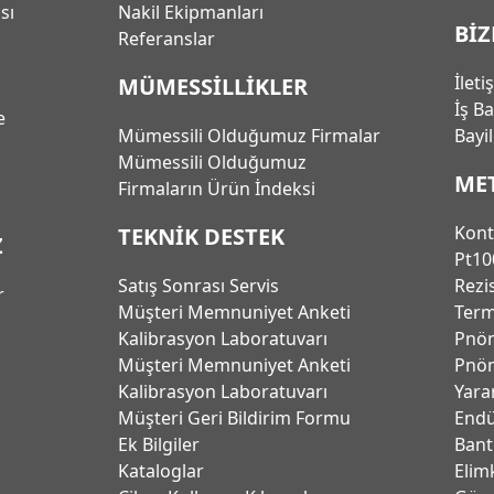
ası
Nakil Ekipmanları
BİZ
Referanslar
İleti
MÜMESSİLLİKLER
İş B
e
Mümessili Olduğumuz Firmalar
Bayi
Mümessili Olduğumuz
ME
Firmaların Ürün İndeksi
Kont
TEKNİK DESTEK
Z
Pt10
Satış Sonrası Servis
Rezi
r
Müşteri Memnuniyet Anketi
Term
Kalibrasyon Laboratuvarı
Pnöm
Müşteri Memnuniyet Anketi
Pnöm
Kalibrasyon Laboratuvarı
Yara
Müşteri Geri Bildirim Formu
Endü
Ek Bilgiler
Bant
Kataloglar
Elim