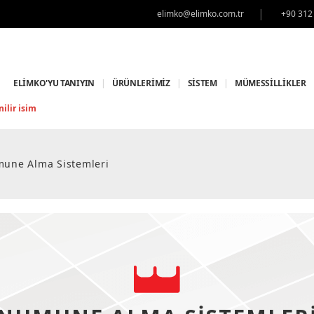
|
elimko@elimko.com.tr
+90 312
ELİMKO'YU TANIYIN
|
ÜRÜNLERİMİZ
|
SİSTEM
|
MÜMESSİLLİKLER
ilir isim
une Alma Sistemleri