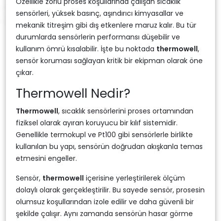
Özellikle zorlu proses koşullarında çalışan sıcaklık
sensörleri, yüksek basınç, aşındırıcı kimyasallar ve
mekanik titreşim gibi dış etkenlere maruz kalır. Bu tür
durumlarda sensörlerin performansı düşebilir ve
kullanım ömrü kısalabilir. İşte bu noktada
thermowell
,
sensör koruması sağlayan kritik bir ekipman olarak öne
çıkar.
Thermowell Nedir?
Thermowell
, sıcaklık sensörlerini proses ortamından
fiziksel olarak ayıran koruyucu bir kılıf sistemidir.
Genellikle termokupl ve Pt100 gibi sensörlerle birlikte
kullanılan bu yapı, sensörün doğrudan akışkanla temas
etmesini engeller.
Sensör,
thermowell
içerisine yerleştirilerek ölçüm
dolaylı olarak gerçekleştirilir. Bu sayede sensör, prosesin
olumsuz koşullarından izole edilir ve daha güvenli bir
şekilde çalışır. Aynı zamanda sensörün hasar görme