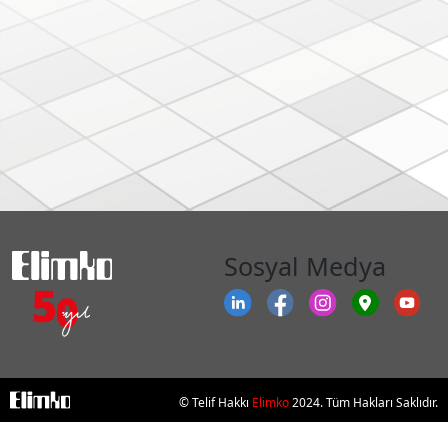
Sosyal Medya
© Telif Hakkı
Elimko
2024. Tüm Hakları Saklıdır.