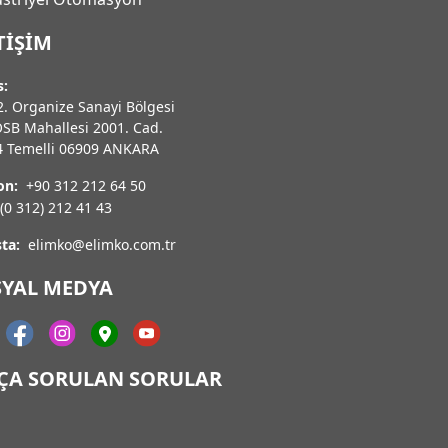
TIŞIM
s:
. Organize Sanayi Bölgesi
OSB Mahallesi 2001. Cad.
4 Temelli 06909 ANKARA
on:
+90 312 212 64 50
(0 312) 212 41 43
ta:
elimko@elimko.com.tr
SYAL MEDYA
KÇA SORULAN SORULAR