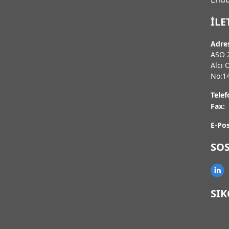
İLE
Adre
ASO 2
Alcı 
No:1
Telef
Fax:
E-Pos
SO
SI