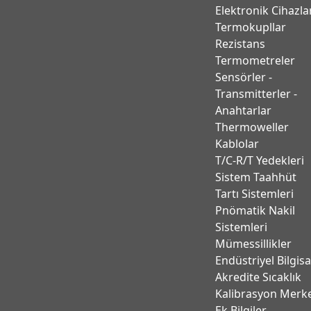
Elektronik Cihazla
Termokupllar
Rezistans
Termometreler
Sensörler -
Transmitterler -
Anahtarlar
Thermoweller
Kablolar
T/C-R/T Yedekleri
Sistem Taahhüt
Tartı Sistemleri
Pnömatik Nakil
Sistemleri
Mümessillikler
Endüstriyel Bilgis
Akredite Sıcaklık
Kalibrasyon Merk
Ek Bilgiler