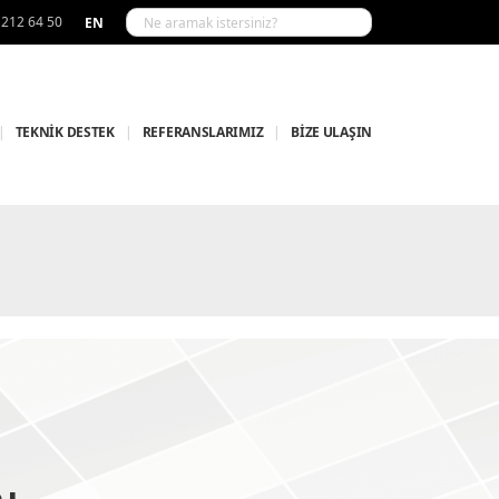
 212 64 50
EN
|
TEKNİK DESTEK
|
REFERANSLARIMIZ
|
BİZE ULAŞIN