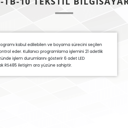
E-TB-10 TEKSTIL BILGISAYAR
rogramı kabul edilebilen ve boyama sürecini seçilen
trol eder. Kullanıcı programlama işlemini 21 adetlik
zünde işlem durumlarını gösterir 6 adet LED
k RS485 iletişim ara yüzüne sahiptir.