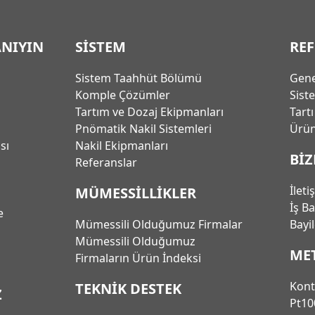
ANIYIN
SİSTEM
RE
Sistem Taahhüt Bölümü
Gene
Komple Çözümler
Sist
Tartım ve Dozaj Ekipmanları
Tart
Pnömatik Nakil Sistemleri
Ürün
ası
Nakil Ekipmanları
BİZ
Referanslar
İleti
MÜMESSİLLİKLER
İş B
e
Mümessili Olduğumuz Firmalar
Bayi
Mümessili Olduğumuz
ME
Firmaların Ürün İndeksi
Kont
TEKNİK DESTEK
Z
Pt10