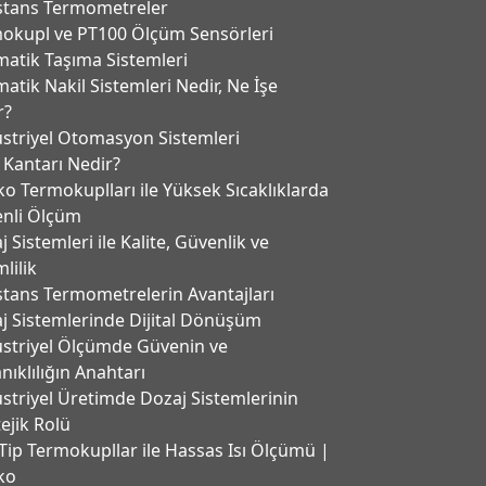
stans Termometreler
okupl ve PT100 Ölçüm Sensörleri
atik Taşıma Sistemleri
atik Nakil Sistemleri Nedir, Ne İşe
r?
striyel Otomasyon Sistemleri
 Kantarı Nedir?
ko Termokuplları ile Yüksek Sıcaklıklarda
nli Ölçüm
 Sistemleri ile Kalite, Güvenlik ve
lilik
stans Termometrelerin Avantajları
j Sistemlerinde Dijital Dönüşüm
striyel Ölçümde Güvenin ve
nıklılığın Anahtarı
striyel Üretimde Dozaj Sistemlerinin
tejik Rolü
Tip Termokupllar ile Hassas Isı Ölçümü |
ko