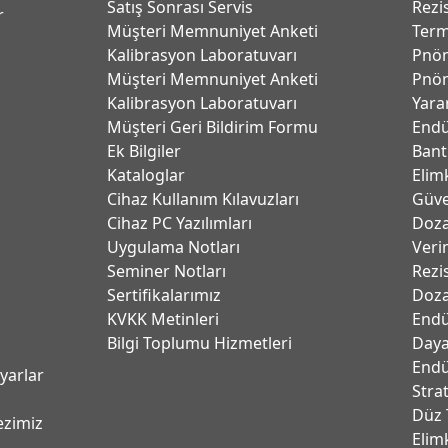
Satış Sonrası Servis
Rezi
r
Müşteri Memnuniyet Anketi
Term
Kalibrasyon Laboratuvarı
Pnöm
Müşteri Memnuniyet Anketi
Pnöm
Kalibrasyon Laboratuvarı
Yara
Müşteri Geri Bildirim Formu
Endü
Ek Bilgiler
Bant
Kataloglar
Elim
Cihaz Kullanım Kılavuzları
Güve
Cihaz PC Yazılımları
Dozaj
Uygulama Notları
Verim
Seminer Notları
Rezi
Sertifikalarımız
Doza
KVKK Metinleri
Endü
Bilgi Toplumu Hizmetleri
Daya
Endü
ayarlar
Stra
Düz 
ezimiz
Elim