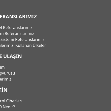
FERANSLARIMIZ
l Referanslarımız
em Referanslarımız
ı Sistemi Referanslarımız
lerimizi Kullanan Ülkeler
E ULAŞIN
şim
aşvurusu
lerimiz
TIN
rol Cihazları
0 Nedir?