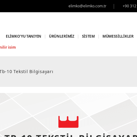
|
elimko@elimko.com.tr
+90 312
ELİMKO'YU TANIYIN
|
ÜRÜNLERİMİZ
|
SİSTEM
|
MÜMESSİLLİKLER
ilir isim
Tb-10 Tekstil Bilgisayarı