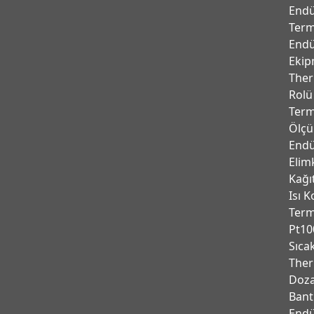
Endü
Term
Endü
Ekip
Ther
Rolü
Term
Ölçü
Endü
Elim
Kağı
Isı K
Ter
Pt10
Sıca
Ther
Doza
Bant
Endu