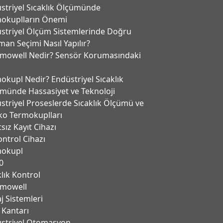
striyel Sıcaklık Ölçümünde
okuplların Önemi
striyel Ölçüm Sistemlerinde Doğru
man Seçimi Nasıl Yapılır?
mowell Nedir? Sensör Korumasındaki
okupl Nedir? Endüstriyel Sıcaklık
münde Hassasiyet ve Teknoloji
striyel Proseslerde Sıcaklık Ölçümü ve
ko Termokuplları
tsız Kayıt Cihazı
ontrol Cihazı
mokupl
0
klık Kontrol
mowell
j Sistemleri
 Kantarı
̈striyel Otomasyon