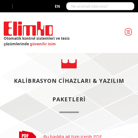
|
EN
Otomatik kontrol sistemleri ve tesis
çözümlerinde
güvenilir isim
KALIBRASYON CIHAZLARI & YAZILIM
PAKETLERI
Bu başlığa ait tüm içeriği PDF