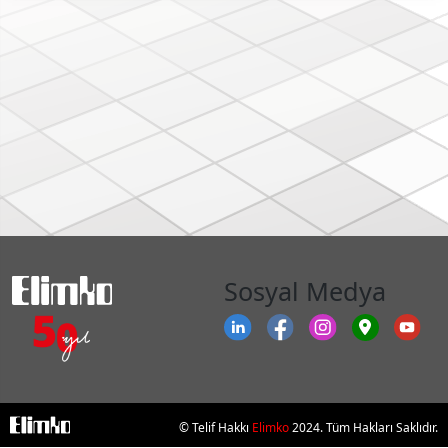
Sosyal Medya
© Telif Hakkı
Elimko
2024. Tüm Hakları Saklıdır.