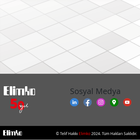
Sosyal Medya
© Telif Hakkı
Elimko
2024. Tüm Hakları Saklıdır.