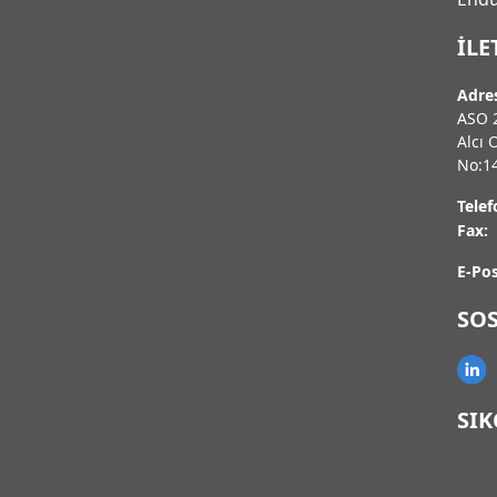
İLE
Adre
ASO 2
Alcı 
No:1
Telef
Fax:
E-Pos
SO
SI