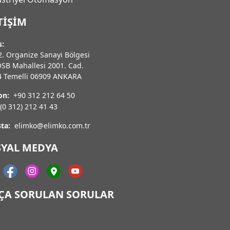
TIŞIM
s:
. Organize Sanayi Bölgesi
OSB Mahallesi 2001. Cad.
4 Temelli 06909 ANKARA
on:
+90 312 212 64 50
(0 312) 212 41 43
ta:
elimko@elimko.com.tr
SYAL MEDYA
KÇA SORULAN SORULAR