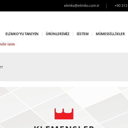
|
elimko@elimko.com.tr
+90 312
ELİMKO'YU TANIYIN
|
ÜRÜNLERİMİZ
|
SİSTEM
|
MÜMESSİLLİKLER
ilir isim
er