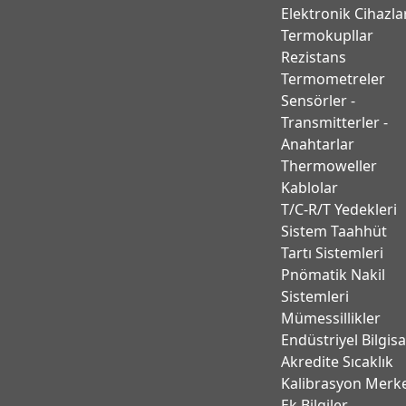
Elektronik Cihazla
Termokupllar
Rezistans
Termometreler
Sensörler -
Transmitterler -
Anahtarlar
Thermoweller
Kablolar
T/C-R/T Yedekleri
Sistem Taahhüt
Tartı Sistemleri
Pnömatik Nakil
Sistemleri
Mümessillikler
Endüstriyel Bilgis
Akredite Sıcaklık
Kalibrasyon Merk
Ek Bilgiler