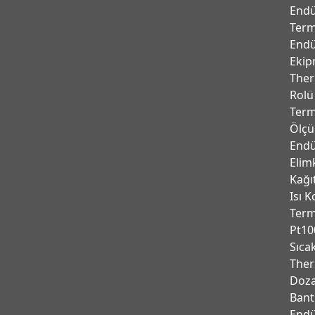
Endü
Term
Endü
Ekip
Ther
Rolü
Term
Ölçü
Endü
Elim
Kağı
Isı K
Ter
Pt10
Sıca
Ther
Doza
Bant
Endu