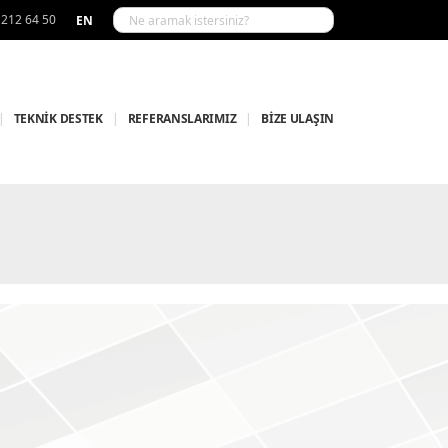
 212 64 50
EN
|
TEKNİK DESTEK
|
REFERANSLARIMIZ
|
BİZE ULAŞIN