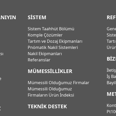
ANIYIN
SİSTEM
RE
Sistem Taahhüt Bölümü
Gene
Komple Çözümler
Sist
Tartım ve Dozaj Ekipmanları
Tart
Pnömatik Nakil Sistemleri
Ürün
ası
Nakil Ekipmanları
BİZ
Referanslar
İleti
MÜMESSİLLİKLER
İş B
e
Mümessili Olduğumuz Firmalar
Bayi
Mümessili Olduğumuz
ME
Firmaların Ürün İndeksi
Kont
TEKNİK DESTEK
Z
Pt10