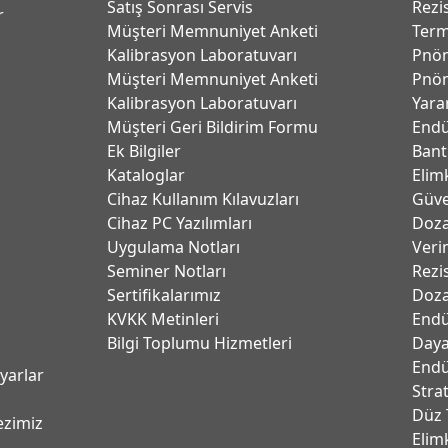
Satış Sonrası Servis
Rezi
r
Müşteri Memnuniyet Anketi
Term
Kalibrasyon Laboratuvarı
Pnöm
Müşteri Memnuniyet Anketi
Pnöm
Kalibrasyon Laboratuvarı
Yara
Müşteri Geri Bildirim Formu
Endü
Ek Bilgiler
Bant
Kataloglar
Elim
Cihaz Kullanım Kılavuzları
Güve
Cihaz PC Yazılımları
Dozaj
Uygulama Notları
Verim
Seminer Notları
Rezi
Sertifikalarımız
Doza
KVKK Metinleri
Endü
Bilgi Toplumu Hizmetleri
Daya
Endü
ayarlar
Stra
Düz 
ezimiz
Elim