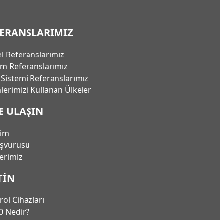
FERANSLARIMIZ
l Referanslarımız
em Referanslarımız
ı Sistemi Referanslarımız
lerimizi Kullanan Ülkeler
E ULAŞIN
şim
aşvurusu
lerimiz
TIN
rol Cihazları
0 Nedir?