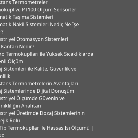
stans Termometreler
okupl ve PT100 Ölçüm Sensörleri
atik Taşıma Sistemleri
atik Nakil Sistemleri Nedir, Ne İşe
r?
striyel Otomasyon Sistemleri
 Kantarı Nedir?
ko Termokuplları ile Yüksek Sıcaklıklarda
nli Ölçüm
 Sistemleri ile Kalite, Güvenlik ve
lilik
stans Termometrelerin Avantajları
j Sistemlerinde Dijital Dönüşüm
striyel Ölçümde Güvenin ve
nıklılığın Anahtarı
striyel Üretimde Dozaj Sistemlerinin
tejik Rolü
Tip Termokupllar ile Hassas Isı Ölçümü |
ko